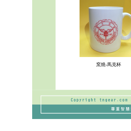
窯燒-馬克杯