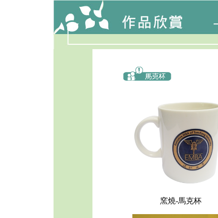
窯燒-馬克杯